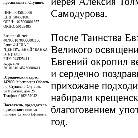
иерея Алексия Тол
просиявших г. Ступино
:
Самодурова.
ИНН: 5045022606
КПП: 504501001
ОГРН: 1025000001377
ОКПО: 50163405
После Таинства Ев
Расчетный счет:
40703810700000001168
Банк: ФИЛИАЛ
Великого освящени
"ЦЕНТРАЛЬНЫЙ" БАНКА
ВТБ (ПАО)
Евгений окропил 
БИК: 044525411
Корр. счет:
30101810145250000411
и сердечно поздрав
Юридический адрес:
прихожане подходи
142800, Московская Область,
г.о. Ступино, г Ступино,
ул Пушкина, дом 25
набирали крещенск
Телефон: 9162157042
Настоятель, председатель
благоговением упо
приходского совета:
Ряполов Евгений Ефимович
год.