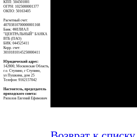
КПП: 504501001
ОГРН: 1025000001377
ОКПО: 50163405
Расчетный счет:
40703810700000001168
Банк: ФИЛИАЛ
"ЦЕНТРАЛЬНЫЙ" БАНКА
ВТБ (ПАО)
БИК: 044525411
Корр. счет:
30101810145250000411
Юридический адрес:
142800, Московская Область,
г.о. Ступино, г Ступино,
ул Пушкина, дом 25
Телефон: 9162157042
Настоятель, председатель
приходского совета:
Ряполов Евгений Ефимович
Возврат к списку