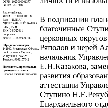
личности и вызовы
ОГРН: 1025000001377
ОКПО: 50163405
Расчетный счет:
40703810700000001168
В подписании план
Банк: ФИЛИАЛ
"ЦЕНТРАЛЬНЫЙ" БАНКА
благочинные Ступи
ВТБ (ПАО)
БИК: 044525411
Корр. счет:
церковных округов
30101810145250000411
Ряполов и иерей А
Юридический адрес:
142800, Московская Область,
г.о. Ступино, г Ступино,
начальник Управлен
ул Пушкина, дом 25
Телефон: 9162157042
Е.Н.Казакова, заме
Настоятель, председатель
приходского совета:
развития образован
Ряполов Евгений Ефимович
аттестации Управле
Ступино Н.Е.Рекуб
Епархиального отд