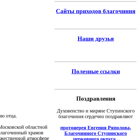
Сайты приходов благочиния
Наши друзья
Полезные ссылки
Поздравления
Духовенство и миряне Ступинского
ню отца.
благочиния сердечно поздравляют
 Московской областной
протоиерея Евгения Ряполова,
 благочинный храмов
Благочинного Ступинского
ржественной атмосфере
церковного округа ,