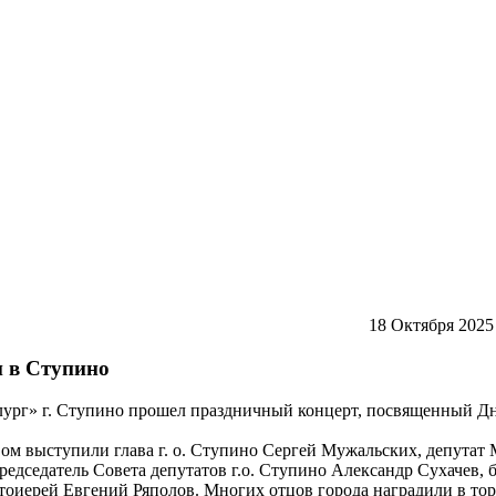
18 Октября 2025
и в Ступино
лург» г. Ступино прошел праздничный концерт, посвященный Д
ом выступили глава г. о. Ступино Сергей Мужальских, депутат
редседатель Совета депутатов г.о. Ступино Александр Сухачев,
тоиерей Евгений Ряполов. Многих отцов города наградили в то