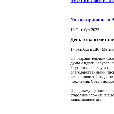
АНО ЦКБ Святителя А
Указы правящего 
18 Октября 2025
День отца отметил
17 октября в ДК «Метал
С поздравительным слов
думы Андрей Голубев, п
Ступинского округа про
благодарственными пись
искреннюю заботу детях
поколения. Среди поздр
Программу праздника по
старались вложить в вы
запоминающимся.