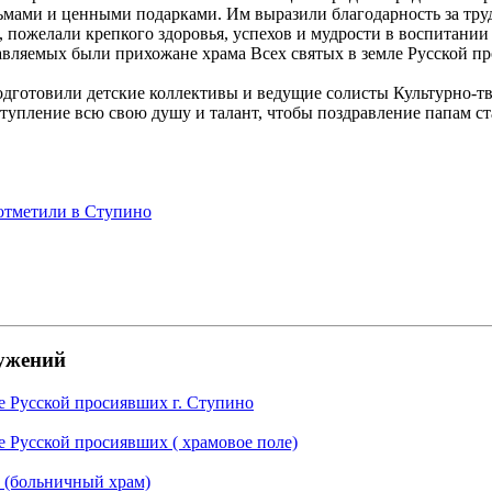
мами и ценными подарками. Им выразили благодарность за труд
, пожелали крепкого здоровья, успехов и мудрости в воспитани
авляемых были прихожане храма Всех святых в земле Русской пр
дготовили детские коллективы и ведущие солисты Культурно-тв
ступление всю свою душу и талант, чтобы поздравление папам ст
отметили в Ступино
ужений
ле Русской просиявших г. Ступино
е Русской просиявших ( храмовое поле)
 (больничный храм)