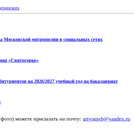
упинских
 Московской митрополии в социальных сетях
нар «Святогорье»
итуриентов на 2026/2027 учебный год на бакалавриат
й
(фото) можете присылать на почту:
artyomvb@yandex.ru