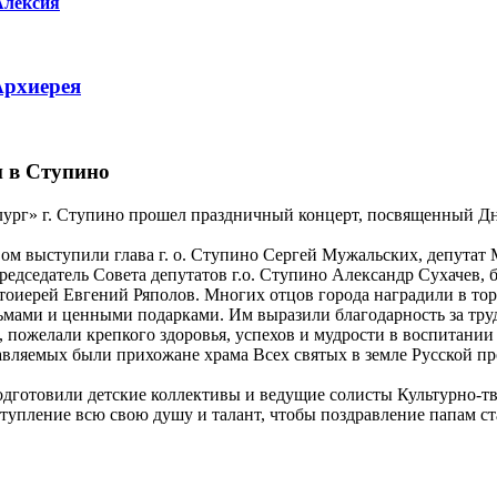
лексия
Архиерея
и в Ступино
лург» г. Ступино прошел праздничный концерт, посвященный Д
ом выступили глава г. о. Ступино Сергей Мужальских, депутат
редседатель Совета депутатов г.о. Ступино Александр Сухачев,
тоиерей Евгений Ряполов. Многих отцов города наградили в то
мами и ценными подарками. Им выразили благодарность за труд
, пожелали крепкого здоровья, успехов и мудрости в воспитани
авляемых были прихожане храма Всех святых в земле Русской пр
дготовили детские коллективы и ведущие солисты Культурно-тв
ступление всю свою душу и талант, чтобы поздравление папам ст