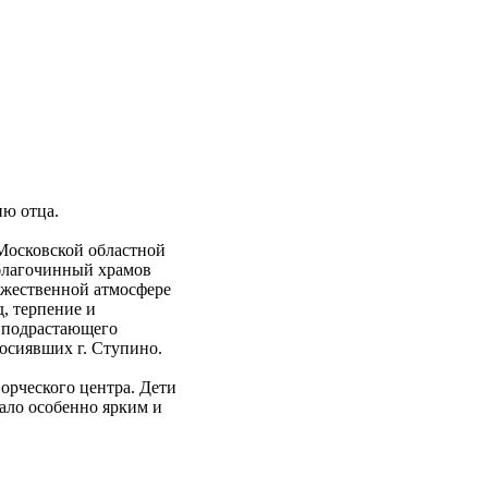
ню отца.
 Московской областной
 благочинный храмов
ржественной атмосфере
, терпение и
и подрастающего
осиявших г. Ступино.
орческого центра. Дети
ало особенно ярким и