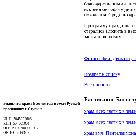
благодарственными пись
искреннюю заботу детях
поколения. Среди поздр
Программу праздника по
старались вложить в вы
запоминающимся.
Фотографии: День отца 
Возврат к списку
Все новости
Расписание Богосл
Реквизиты храма Всех святых в земле Русской
просиявших г. Ступино
:
храм Всех святых в зем
ИНН: 5045022606
храм Всех святых в земл
КПП: 504501001
ОГРН: 1025000001377
ОКПО: 50163405
храм вмч. Пантелеимона