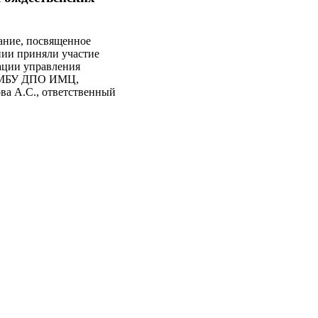
ание, посвященное
ии приняли участие
тации управления
ст МБУ ДПО ИМЦ,
а А.С., ответственный