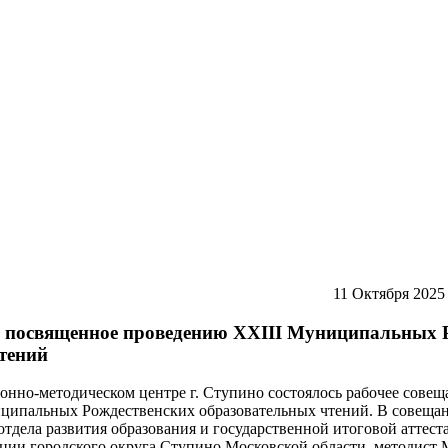
11 Октября 2025
, посвященное проведению XXIII Муниципальных 
тений
онно-методическом центре г. Ступино состоялось рабочее совещ
ципальных Рождественских образовательных чтений. В совещан
отдела развития образования и государственной итоговой аттес
ации городского округа Ступино Московской области, методи