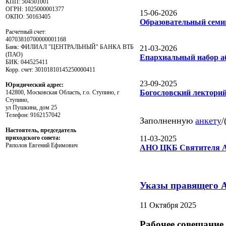
КПП: 504501001
ОГРН: 1025000001377
15-06-2026
ОКПО: 50163405
Образовательный семи
Расчетный счет:
40703810700000001168
Банк: ФИЛИАЛ "ЦЕНТРАЛЬНЫЙ" БАНКА ВТБ
21-03-2026
(ПАО)
Епархиальный набор аб
БИК: 044525411
Корр. счет: 30101810145250000411
23-09-2025
Юридический адрес:
Богословский лектори
142800, Московская Область, г.о. Ступино, г
Ступино,
ул Пушкина, дом 25
Телефон: 9162157042
Заполненную
анкету
/
Настоятель, председатель
приходского совета:
11-03-2025
Ряполов Евгений Ефимович
АНО ЦКБ Святителя А
Указы правящего 
11 Октября 2025
Рабочее совещание