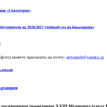
нар «Святогорье»
итуриентов на 2026/2027 учебный год на бакалавриат
й
(фото) можете присылать на почту:
artyomvb@yandex.ru
лексия
Архиерея
, посвященное проведению XXIII Муниципальных 