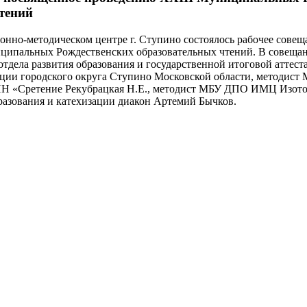
тений
онно-методическом центре г. Ступино состоялось рабочее совещ
ципальных Рождественских образовательных чтений. В совещан
отдела развития образования и государственной итоговой аттес
ации городского округа Ступино Московской области, методи
 «Сретение Рекубрацкая Н.Е., методист МБУ ДПО ИМЦ Изотов
разования и катехизации диакон Артемий Бычков.