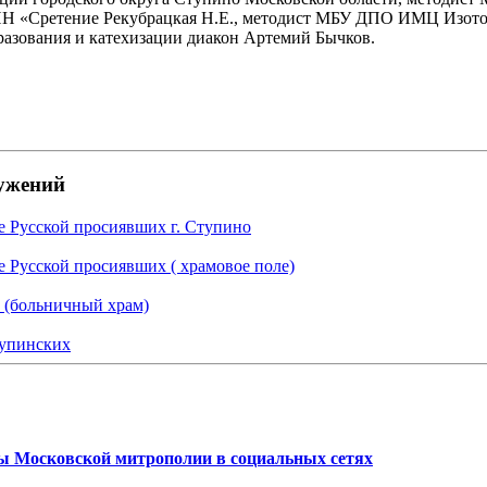
 «Сретение Рекубрацкая Н.Е., методист МБУ ДПО ИМЦ Изотов
разования и катехизации диакон Артемий Бычков.
ужений
ле Русской просиявших г. Ступино
е Русской просиявших ( храмовое поле)
 (больничный храм)
упинских
 Московской митрополии в социальных сетях