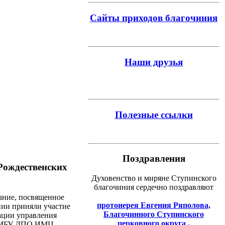
Сайты приходов благочиния
Наши друзья
Полезные ссылки
Поздравления
Рождественских
Духовенство и миряне Ступинского
благочиния сердечно поздравляют
ание, посвященное
протоиерея Евгения Ряполова,
ии приняли участие
Благочинного Ступинского
тации управления
церковного округа ,
ст МБУ ДПО ИМЦ,