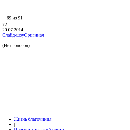
69 из 91
72
20.07.2014
Слайд-шоу
Оригинал
(Нет голосов)
Жизнь благочиния
|
Просветительский центр