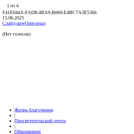
1 из 4
F41E044A-FAD8-4BA9-B069-E4BC7A3E5366
15.06.2025
Слайд-шоу
Оригинал
(Нет голосов)
Жизнь благочиния
|
Просветительский центр
|
Образование