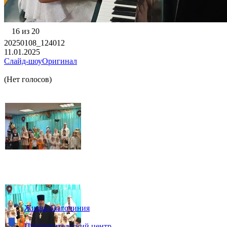
16 из 20
20250108_124012
11.01.2025
Слайд-шоу
Оригинал
(Нет голосов)
Жизнь благочиния
|
Просветительский центр