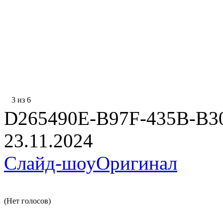
3 из 6
D265490E-B97F-435B-B3
23.11.2024
Слайд-шоу
Оригинал
(Нет голосов)