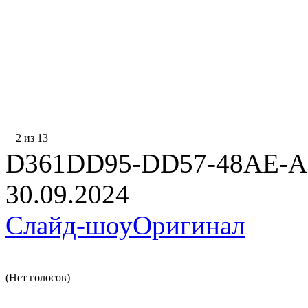
2 из 13
D361DD95-DD57-48AE-
30.09.2024
Слайд-шоу
Оригинал
(Нет голосов)