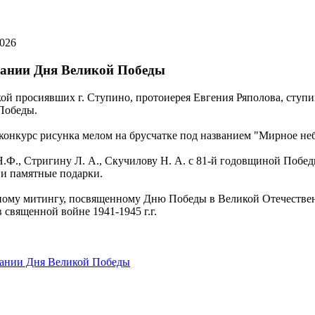
2026
вании Дня Великой Победы
ской просиявших г. Ступино, протоиерея Евгения Ряполова, сту
Победы.
конкурс рисунка мелом на брусчатке под названием "Мирное не
Ф., Стригину Л. А., Скучилову Н. А. с 81-й годовщиной Побе
 и памятные подарки.
нному митингу, посвященному Дню Победы в Великой Отечествен
священной войне 1941-1945 г.г.
вании Дня Великой Победы