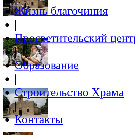
Жизнь благочиния
|
Просветительский цент
|
Образование
|
Строительство Храма
|
Контакты