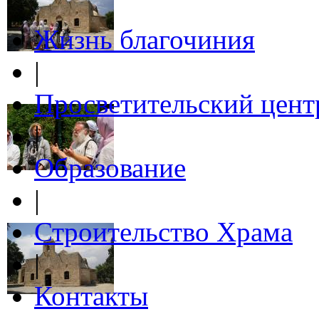
Жизнь благочиния
|
Просветительский цент
|
Образование
|
Строительство Храма
|
Контакты