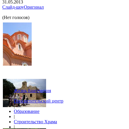
31.05.2013
Слайд-шоу
Оригинал
(Нет голосов)
Жизнь благочиния
|
Просветительский центр
|
Образование
|
Строительство Храма
|